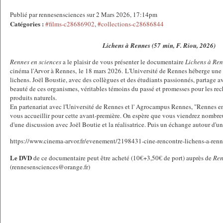
Publié par rennesensciences sur 2 Mars 2026, 17:14pm
Catégories :
#films-c28686902
,
#collections-c28686844
Lichens à Rennes (57 min, F. Riou, 2026)
Rennes en sciences
a le plaisir de vous présenter le documentaire
Lichens à Re
cinéma l'Arvor à Rennes, le 18 mars 2026. L'Université de Rennes héberge une
lichens. Joël Boustie, avec des collègues et des étudiants passionnés, partage av
beauté de ces organismes, véritables témoins du passé et promesses pour les rec
produits naturels.
En partenariat avec l'Université de Rennes et l' Agrocampus Rennes, "Rennes e
vous accueillir pour cette avant-première. On espère que vous viendrez nombreu
d'une discussion avec Joël Boutie et la réalisatrice. Puis un échange autour d'un
https://www.cinema-arvor.fr/evenement/2198431-cine-rencontre-lichens-a-renn
Le DVD
de ce documentaire peut être acheté (10€+3,50€ de port) auprès de
Ren
(rennesensciences@orange.fr)