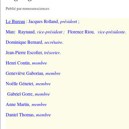
Publié par rennesensciences
Le Bureau
: Jacques Rolland,
présiden
t ;
Marc
Raynaud,
vice-président ;
Florence Riou,
vice-présidente
.
Dominique Bernard,
secrétaire
.
Jean-Pierre Escofier,
trésorier
.
Henri Contin,
membre
Geneviève Gaboriau,
membre
Noëlle Génetet,
membre
Gabriel Gorre
,
membre
Anne Martin,
membre
Daniel Thomas
,
membre