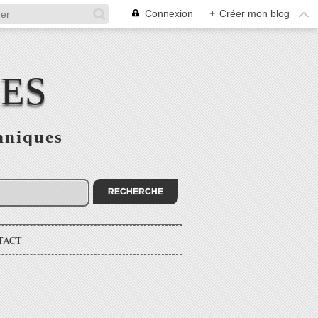
Connexion
+
Créer mon blog
CES
hniques
TACT