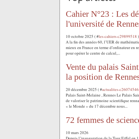
Cahier N°23 : Les dé
l'université de Renne
10 octobre 2025 ( #
les-cahiers-c29899518
)
A la fin des années 60, l’UER de mathématiqu
mieux en France en terme d’ordinateur en re
pour opérer le centre de calcul,...
Vente du palais Sain
la position de Renne
20 décembre 2025 ( #
actualites-c26074546
Palais Saint-Melaine , Rennes Le Palais S
de valoriser le patrimoine scientifique renn
« le Monde » du 17 décembre nous...
72 femmes de science
10 mars 2026
Depuis l’inauguration de la Tour Eiffel en 