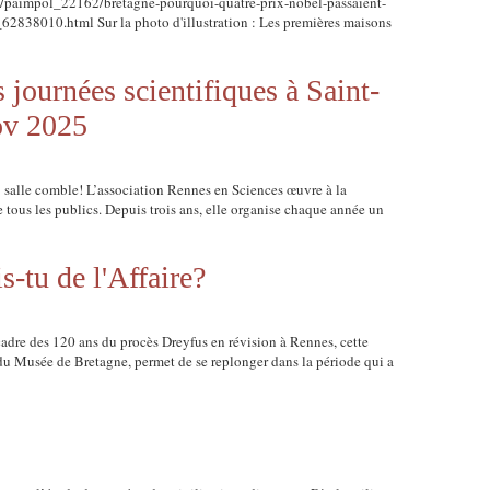
agne/paimpol_22162/bretagne-pourquoi-quatre-prix-nobel-passaient-
_62838010.html Sur la photo d'illustration : Les premières maisons
 journées scientifiques à Saint-
ov 2025
 : salle comble! L’association Rennes en Sciences œuvre à la
e tous les publics. Depuis trois ans, elle organise chaque année un
-tu de l'Affaire?
adre des 120 ans du procès Dreyfus en révision à Rennes, cette
e du Musée de Bretagne, permet de se replonger dans la période qui a