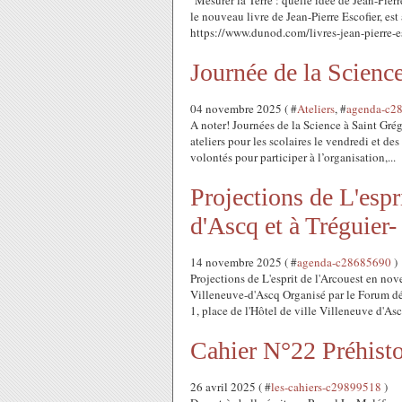
"Mesurer la Terre : quelle idée de Jean-Pier
le nouveau livre de Jean-Pierre Escofier, est à
https://www.dunod.com/livres-jean-pierre-esc
Journée de la Scienc
04 novembre 2025 ( #
Ateliers
, #
agenda-c2
A noter! Journées de la Science à Saint Gré
ateliers pour les scolaires le vendredi et d
volontés pour participer à l’organisation,...
Projections de L'espr
d'Ascq et à Tréguier
14 novembre 2025 ( #
agenda-c28685690
)
Projections de L'esprit de l'Arcouest en n
Villeneuve-d'Ascq Organisé par le Forum dé
1, place de l'Hôtel de ville Villeneuve d'Ascq
Cahier N°22 Préhist
26 avril 2025 ( #
les-cahiers-c29899518
)