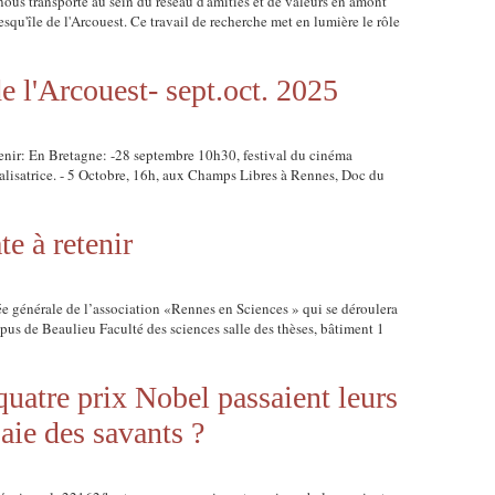
 nous transporte au sein du réseau d'amitiés et de valeurs en amont
esqu'île de l'Arcouest. Ce travail de recherche met en lumière le rôle
de l'Arcouest- sept.oct. 2025
 venir: En Bretagne: -28 septembre 10h30, festival du cinéma
éalisatrice. - 5 Octobre, 16h, aux Champs Libres à Rennes, Doc du
e à retenir
ée générale de l’association «Rennes en Sciences » qui se déroulera
pus de Beaulieu Faculté des sciences salle des thèses, bâtiment 1
quatre prix Nobel passaient leurs
aie des savants ?