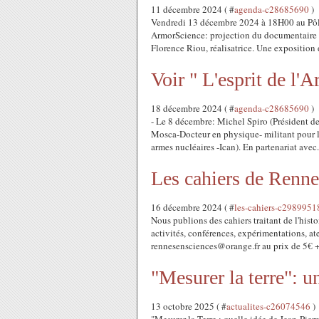
11 décembre 2024 ( #
agenda-c28685690
)
Vendredi 13 décembre 2024 à 18H00 au Pôl
ArmorScience: projection du documentaire "L
Florence Riou, réalisatrice. Une exposition d
Voir " L'esprit de l'
18 décembre 2024 ( #
agenda-c28685690
)
- Le 8 décembre: Michel Spiro (Président de 
Mosca-Docteur en physique- militant pour 
armes nucléaires -Ican). En partenariat avec.
Les cahiers de Renne
16 décembre 2024 ( #
les-cahiers-c2989951
Nous publions des cahiers traitant de l'hist
activités, conférences, expérimentations, a
rennesensciences@orange.fr au prix de 5€ +
"Mesurer la terre": u
13 octobre 2025 ( #
actualites-c26074546
)