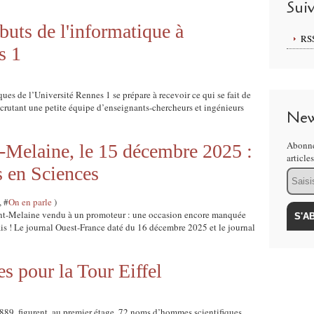
Sui
buts de l'informatique à
RS
s 1
es de l’Université Rennes 1 se prépare à recevoir ce qui se fait de
crutant une petite équipe d’enseignants-chercheurs et ingénieurs
New
Abonne
t-Melaine, le 15 décembre 2025 :
article
s en Sciences
Email
, #
On en parle
)
aint-Melaine vendu à un promoteur : une occasion encore manquée
ais ! Le journal Ouest-France daté du 16 décembre 2025 et le journal
s pour la Tour Eiffel
1889, figurent, au premier étage, 72 noms d’hommes scientifiques ,