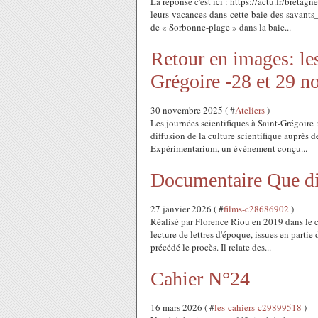
La réponse c'est ici : https://actu.fr/bret
leurs-vacances-dans-cette-baie-des-savants
de « Sorbonne-plage » dans la baie...
Retour en images: les
Grégoire -28 et 29 n
30 novembre 2025 ( #
Ateliers
)
Les journées scientifiques à Saint-Grégoire
diffusion de la culture scientifique auprès d
Expérimentarium, un événement conçu...
Documentaire Que dis
27 janvier 2026 ( #
films-c28686902
)
Réalisé par Florence Riou en 2019 dans le c
lecture de lettres d'époque, issues en parti
précédé le procès. Il relate des...
Cahier N°24
16 mars 2026 ( #
les-cahiers-c29899518
)