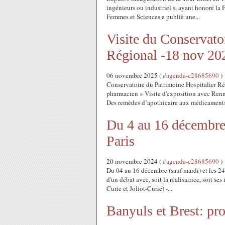
ingénieurs ou industriel s, ayant honoré la F
Femmes et Sciences a publiè une...
Visite du Conservato
Régional -18 nov 20
06 novembre 2025 ( #
agenda-c28685690
)
Conservatoire du Patrimoine Hospitalier R
pharmacien » Visite d'exposition avec Ren
Des remèdes d’apothicaire aux médicaments
Du 4 au 16 décembre 
Paris
20 novembre 2024 ( #
agenda-c28685690
)
Du 04 au 16 décembre (sauf mardi) et les 24
d'un débat avec, soit la réalisatrice, soit se
Curie et Joliot-Curie) -...
Banyuls et Brest: pro