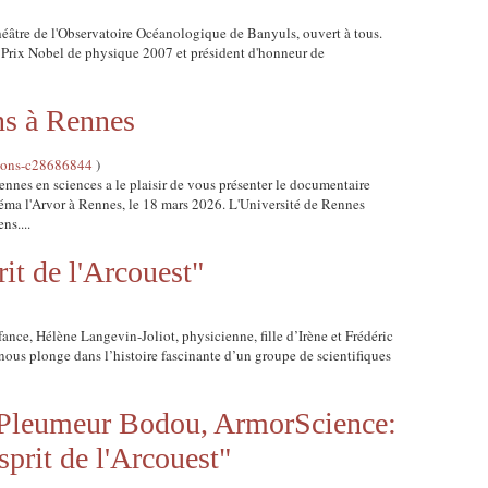
théâtre de l'Observatoire Océanologique de Banyuls, ouvert à tous.
t, Prix Nobel de physique 2007 et président d'honneur de
s à Rennes
tions-c28686844
)
nnes en sciences a le plaisir de vous présenter le documentaire
éma l'Arvor à Rennes, le 18 mars 2026. L'Université de Rennes
ns....
it de l'Arcouest"
ance, Hélène Langevin-Joliot, physicienne, fille d’Irène et Frédéric
, nous plonge dans l’histoire fascinante d’un groupe de scientifiques
 Pleumeur Bodou, ArmorScience:
sprit de l'Arcouest"