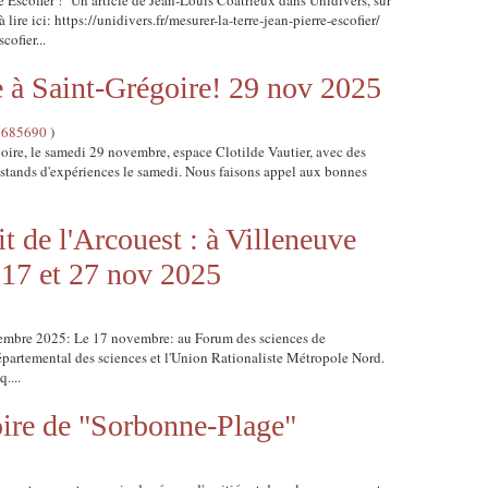
re Escofier !" Un article de Jean-Louis Coatrieux dans Unidivers, sur
 lire ici: https://unidivers.fr/mesurer-la-terre-jean-pierre-escofier/
ofier...
e à Saint-Grégoire! 29 nov 2025
8685690
)
goire, le samedi 29 novembre, espace Clotilde Vautier, avec des
es stands d'expériences le samedi. Nous faisons appel aux bonnes
it de l'Arcouest : à Villeneuve
- 17 et 27 nov 2025
ovembre 2025: Le 17 novembre: au Forum des sciences de
partemental des sciences et l'Union Rationaliste Métropole Nord.
....
oire de "Sorbonne-Plage"