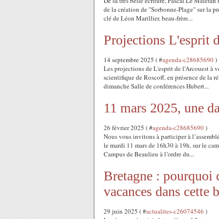
De sa très belle écriture, Pascal Le Maléfan
de la création de "Sorbonne-Plage" sur la pr
clé de Léon Marillier, beau-frère...
Projections L'esprit 
14 septembre 2025 ( #
agenda-c28685690
)
Les projections de L'esprit de l'Arcouest à
scientifique de Roscoff, en présence de la r
dimanche Salle de conférences Hubert...
11 mars 2025, une dat
26 février 2025 ( #
agenda-c28685690
)
Nous vous invitons à participer à l’assembl
le mardi 11 mars de 16h30 à 19h. sur le cam
Campus de Beaulieu à l’ordre du...
Bretagne : pourquoi 
vacances dans cette b
29 juin 2025 ( #
actualites-c26074546
)