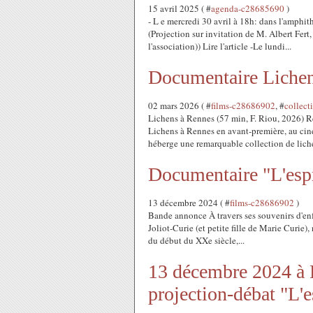
15 avril 2025 ( #
agenda-c28685690
)
- L e mercredi 30 avril à 18h: dans l'amphi
(Projection sur invitation de M. Albert Fer
l'association)) Lire l'article -Le lundi...
Documentaire Lichen
02 mars 2026 ( #
films-c28686902
, #
collec
Lichens à Rennes (57 min, F. Riou, 2026) Re
Lichens à Rennes en avant-première, au cin
héberge une remarquable collection de liche
Documentaire "L'espr
13 décembre 2024 ( #
films-c28686902
)
Bande annonce À travers ses souvenirs d'enf
Joliot-Curie (et petite fille de Marie Curie)
du début du XXe siècle,...
13 décembre 2024 à
projection-débat "L'e