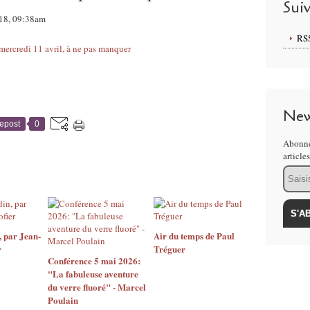
Sui
018, 09:38am
RS
New
epost
0
Abonne
article
Email
 par Jean-
Air du temps de Paul
r
Tréguer
Conférence 5 mai 2026:
"La fabuleuse aventure
du verre fluoré" - Marcel
Poulain