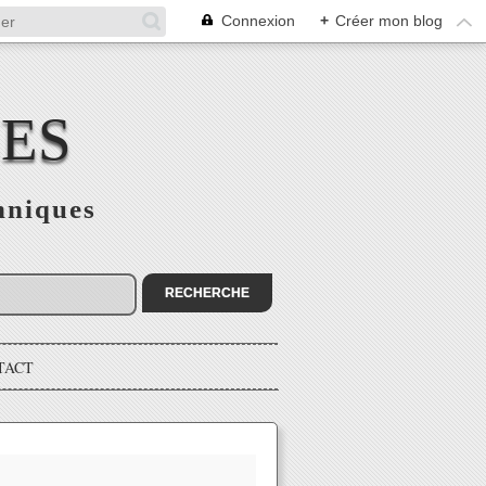
Connexion
+
Créer mon blog
CES
hniques
TACT