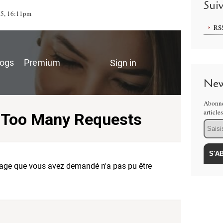
Sui
015, 16:11pm
RS
New
Abonne
article
Email