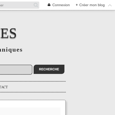
Connexion
+
Créer mon blog
CES
hniques
TACT