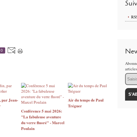
Sui
RS
New
0
Abonne
article
Email
 par Jean-
Air du temps de Paul
r
Tréguer
Conférence 5 mai 2026:
"La fabuleuse aventure
du verre fluoré" - Marcel
Poulain