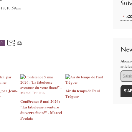
Sui
2018, 10:59am
RS
0
New
Abonne
article
Email
 par Jean-
Air du temps de Paul
r
Tréguer
Conférence 5 mai 2026:
"La fabuleuse aventure
du verre fluoré" - Marcel
Poulain