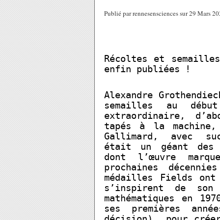
Publié par rennesensciences sur 29 Mars 2
Récoltes et semaille
enfin publiées !
Alexandre Grothendiec
semailles au débu
extraordinaire, d’a
tapés à la machine,
Gallimard, avec suc
était un géant des 
dont l’œuvre marqu
prochaines décennie
médailles Fields ont
s’inspirent de son
mathématiques en 197
ses premières anné
décision) pour créer