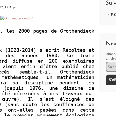
Sui
022, 18:31pm
RS
s, les 2000 pages de Grothendieck
New
k (1928-2014) a écrit Récoltes et
Abonne
t des années 1980. Ce texte
article
bord diffusé en 200 exemplaires
Email
 vient enfin d’être publié chez
cès, semble-t-il. Grothendieck
mathématiques, un mathématicien
era sa discipline pendant les
s (depuis 1976, une dizaine de
 été décernées à des travaux qui
 œuvre). Il s’est éloigné des
0 (sans doute les souffrances de
es ont-elles pesées dans cette
 le premier mouvement écologiste