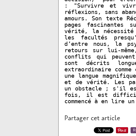
: "Survivre et vivr
réflexions, sans aban
amours. Son texte Ré
pages fascinantes s
vérité, la nécessité
les facultés presqu
d’entre nous, la psy
retours sur lui-mêm
conflits qui peuvent
sont décrits longu
extraordinaire comme 
une langue magnifiqu
et de vérité. Les pa
un obstacle ; s'il e
fois, il est diffic
commencé à en lire un
Partager cet article
R