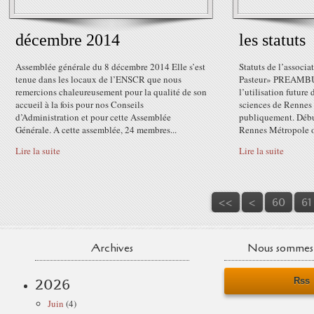
décembre 2014
les statuts
Assemblée générale du 8 décembre 2014 Elle s’est
Statuts de l’associ
tenue dans les locaux de l’ENSCR que nous
Pasteur» PREAMBUL
remercions chaleureusement pour la qualité de son
l’utilisation future
accueil à la fois pour nos Conseils
sciences de Rennes
d’Administration et pour cette Assemblée
publiquement. Début
Générale. A cette assemblée, 24 membres...
Rennes Métropole o
Lire la suite
Lire la suite
10
20
30
40
50
<<
<
60
61
Archives
Nous sommes 
Rss
2026
Juin
(4)